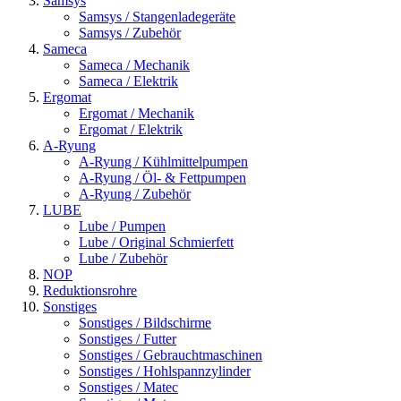
Samsys
Samsys / Stangenladegeräte
Samsys / Zubehör
Sameca
Sameca / Mechanik
Sameca / Elektrik
Ergomat
Ergomat / Mechanik
Ergomat / Elektrik
A-Ryung
A-Ryung / Kühlmittelpumpen
A-Ryung / Öl- & Fettpumpen
A-Ryung / Zubehör
LUBE
Lube / Pumpen
Lube / Original Schmierfett
Lube / Zubehör
NOP
Reduktionsrohre
Sonstiges
Sonstiges / Bildschirme
Sonstiges / Futter
Sonstiges / Gebrauchtmaschinen
Sonstiges / Hohlspannzylinder
Sonstiges / Matec