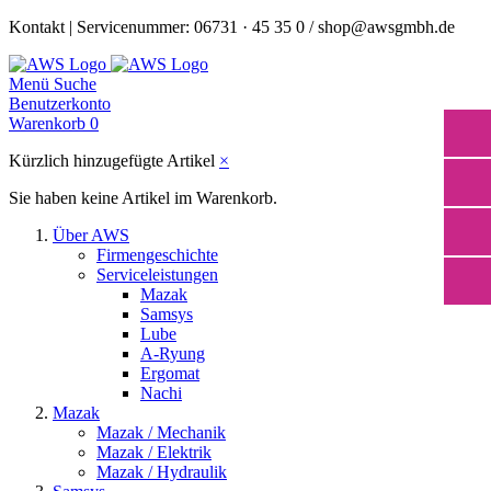
Kontakt | Servicenummer: 06731 · 45 35 0 / shop@awsgmbh.de
Menü
Suche
Benutzerkonto
Warenkorb
0
Kürzlich hinzugefügte Artikel
×
Sie haben keine Artikel im Warenkorb.
Über AWS
Firmengeschichte
Serviceleistungen
Mazak
Samsys
Lube
A-Ryung
Ergomat
Nachi
Mazak
Mazak / Mechanik
Mazak / Elektrik
Mazak / Hydraulik