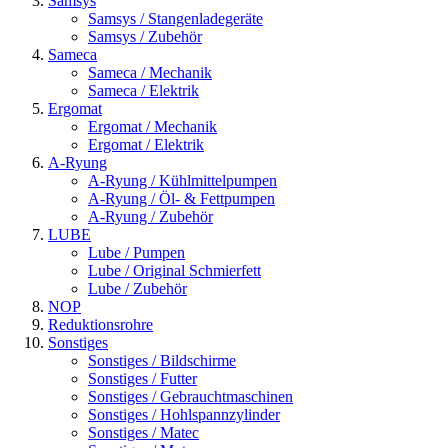
Samsys
Samsys / Stangenladegeräte
Samsys / Zubehör
Sameca
Sameca / Mechanik
Sameca / Elektrik
Ergomat
Ergomat / Mechanik
Ergomat / Elektrik
A-Ryung
A-Ryung / Kühlmittelpumpen
A-Ryung / Öl- & Fettpumpen
A-Ryung / Zubehör
LUBE
Lube / Pumpen
Lube / Original Schmierfett
Lube / Zubehör
NOP
Reduktionsrohre
Sonstiges
Sonstiges / Bildschirme
Sonstiges / Futter
Sonstiges / Gebrauchtmaschinen
Sonstiges / Hohlspannzylinder
Sonstiges / Matec