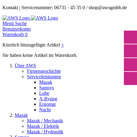
Kontakt | Servicenummer: 06731 · 45 35 0 / shop@awsgmbh.de
Menü
Suche
Benutzerkonto
Warenkorb
0
Kürzlich hinzugefügte Artikel
×
Sie haben keine Artikel im Warenkorb.
Über AWS
Firmengeschichte
Serviceleistungen
Mazak
Samsys
Lube
A-Ryung
Ergomat
Nachi
Mazak
Mazak / Mechanik
Mazak / Elektrik
Mazak / Hydraulik