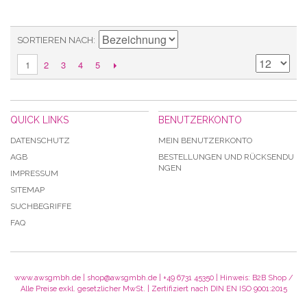
SORTIEREN NACH
2
3
4
5
1
QUICK LINKS
BENUTZERKONTO
DATENSCHUTZ
MEIN BENUTZERKONTO
AGB
BESTELLUNGEN UND RÜCKSENDU
NGEN
IMPRESSUM
SITEMAP
SUCHBEGRIFFE
FAQ
www.awsgmbh.de | shop@awsgmbh.de | +49 6731 45350 | Hinweis: B2B Shop /
Alle Preise exkl. gesetzlicher MwSt. | Zertifiziert nach DIN EN ISO 9001:2015