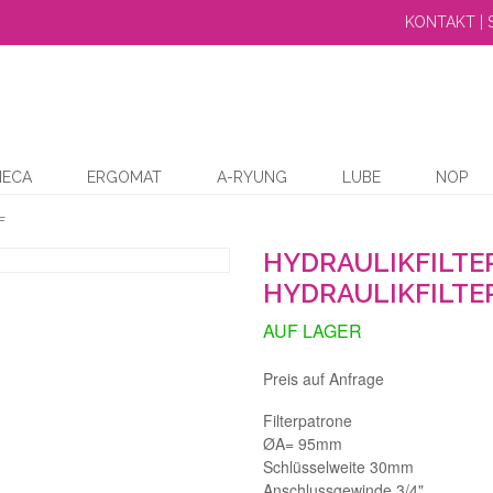
KONTAKT | 
MECA
ERGOMAT
A-RYUNG
LUBE
NOP
F
HYDRAULIKFILTE
HYDRAULIKFILTE
AUF LAGER
Preis auf Anfrage
Filterpatrone
ØA= 95mm
Schlüsselweite 30mm
Anschlussgewinde 3/4"