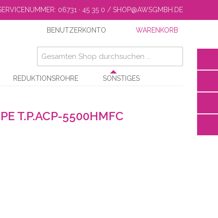
SERVICENUMMER: 06731 · 45 35 0 / SHOP@AWSGMBH.DE
BENUTZERKONTO
WARENKORB
REDUKTIONSROHRE
SONSTIGES
E T.P.ACP-5500HMFC