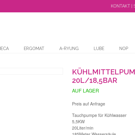
KONTAKT | 
MECA
ERGOMAT
A-RYUNG
LUBE
NOP
KÜHLMITTELPUMP
20L/18,5BAR
AUF LAGER
Preis auf Anfrage
Tauchpumpe für Kühlwasser
5,5KW
20Liter/min
185Meter Wassersäule