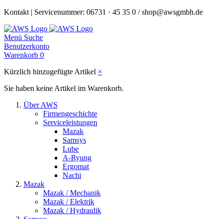
Kontakt | Servicenummer: 06731 · 45 35 0 / shop@awsgmbh.de
Menü
Suche
Benutzerkonto
Warenkorb
0
Kürzlich hinzugefügte Artikel
×
Sie haben keine Artikel im Warenkorb.
Über AWS
Firmengeschichte
Serviceleistungen
Mazak
Samsys
Lube
A-Ryung
Ergomat
Nachi
Mazak
Mazak / Mechanik
Mazak / Elektrik
Mazak / Hydraulik