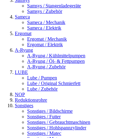
Samsys
Samsys / Stangenladegeräte
Samsys / Zubehör
Sameca
Sameca / Mechanik
Sameca / Elektrik
Ergomat
Ergomat / Mechanik
Ergomat / Elektrik
A-Ryung
A-Ryung / Kühlmittelpumpen
A-Ryung / Öl- & Fettpumpen
A-Ryung / Zubehör
LUBE
Lube / Pumpen
Lube / Original Schmierfett
Lube / Zubehör
NOP
Reduktionsrohre
Sonstiges
Sonstiges / Bildschirme
Sonstiges / Futter
Sonstiges / Gebrauchtmaschinen
Sonstiges / Hohlspannzylinder
Sonstiges / Matec