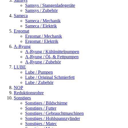
Samsys
Samsys / Stangenladegeräte
Samsys / Zubehör
Sameca
Sameca / Mechanik
Sameca / Elektrik
Ergomat
Ergomat / Mechanik
Ergomat / Elektrik
A-Ryung
A-Ryung / Kühlmittelpumpen
A-Ryung / Öl- & Fettpumpen
A-Ryung / Zubehör
LUBE
Lube / Pumpen
Lube / Original Schmierfett
Lube / Zubehör
NOP
Reduktionsrohre
Sonstiges
Sonstiges / Bildschirme
Sonstiges / Futter
Sonstiges / Gebrauchtmaschinen
Sonstiges / Hohlspannzylinder
Sonstiges / Matec