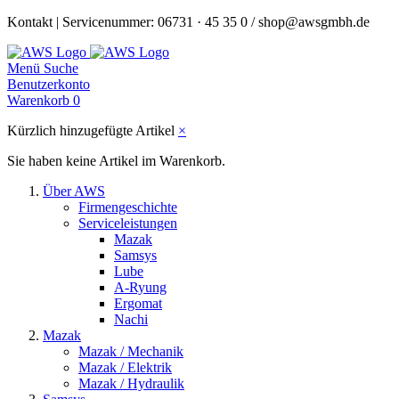
Kontakt | Servicenummer: 06731 · 45 35 0 / shop@awsgmbh.de
Menü
Suche
Benutzerkonto
Warenkorb
0
Kürzlich hinzugefügte Artikel
×
Sie haben keine Artikel im Warenkorb.
Über AWS
Firmengeschichte
Serviceleistungen
Mazak
Samsys
Lube
A-Ryung
Ergomat
Nachi
Mazak
Mazak / Mechanik
Mazak / Elektrik
Mazak / Hydraulik