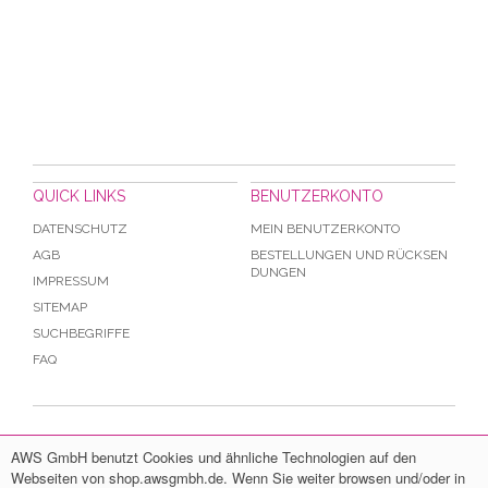
QUICK LINKS
BENUTZERKONTO
DATENSCHUTZ
MEIN BENUTZERKONTO
AGB
BESTELLUNGEN UND RÜCKSEN
DUNGEN
IMPRESSUM
SITEMAP
SUCHBEGRIFFE
FAQ
www.awsgmbh.de | shop@awsgmbh.de | +49 6731 45350 | Hinweis: B2B
AWS GmbH benutzt Cookies und ähnliche Technologien auf den
Shop / Alle Preise exkl. gesetzlicher MwSt. | Zertifiziert nach DIN EN ISO
Webseiten von shop.awsgmbh.de. Wenn Sie weiter browsen und/oder in
9001:2015