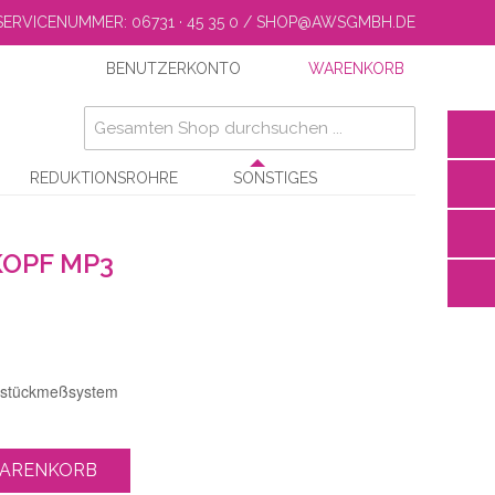
SERVICENUMMER: 06731 · 45 35 0 / SHOP@AWSGMBH.DE
BENUTZERKONTO
WARENKORB
REDUKTIONSROHRE
SONSTIGES
OPF MP3
kstückmeßsystem
WARENKORB