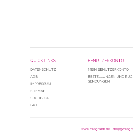
QUICK LINKS
BENUTZERKONTO
DATENSCHUTZ
MEIN BENUTZERKONTO
AGB
BESTELLUNGEN UND RÜC
SENDUNGEN
IMPRESSUM
SITEMAP
SUCHBEGRIFFE
FAQ
www.awsgmbh.de | shop@awsgmbh.de