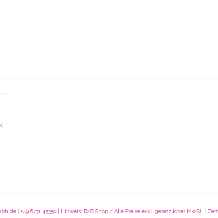
K
 | +49 6731 45350 | Hinweis: B2B Shop / Alle Preise exkl. gesetzlicher MwSt. | Zerti